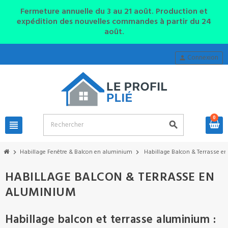
Fermeture annuelle du 3 au 21 août. Production et
expédition des nouvelles commandes à partir du 24
août.
Connexion
person
0
view_headline
search
Habillage Fenêtre & Balcon en aluminium
Habillage Balcon & Terrasse e
chevron_right
chevron_right
HABILLAGE BALCON & TERRASSE EN
ALUMINIUM
Habillage balcon et terrasse aluminium :