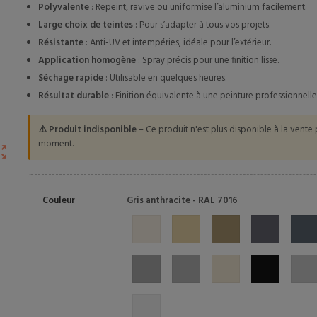
Polyvalente
: Repeint, ravive ou uniformise l’aluminium facilement.
Large choix de teintes
: Pour s’adapter à tous vos projets.
Résistante
: Anti-UV et intempéries, idéale pour l’extérieur.
Application homogène
: Spray précis pour une finition lisse.
Séchage rapide
: Utilisable en quelques heures.
Résultat durable
: Finition équivalente à une peinture professionnelle
⚠️ Produit indisponible
– Ce produit n'est plus disponible à la vente 
moment.
ut_map
Couleur
Gris anthracite - RAL 7016