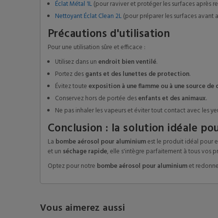
Éclat Métal 1L
(pour raviver et protéger les surfaces après r
Nettoyant Éclat Clean 2L
(pour préparer les surfaces avant a
Précautions d'utilisation
Pour une utilisation sûre et efficace :
Utilisez dans un
endroit bien ventilé
.
Portez des
gants et des lunettes de protection
.
Évitez toute
exposition à une flamme ou à une source de 
Conservez hors de portée des
enfants et des animaux
.
Ne pas inhaler les vapeurs et éviter tout contact avec les ye
Conclusion : la solution idéale po
La
bombe aérosol pour aluminium
est le produit idéal pour 
et un
séchage rapide
, elle s'intègre parfaitement à tous vos pr
Optez pour notre
bombe aérosol pour aluminium
et redonne
Vous aimerez aussi