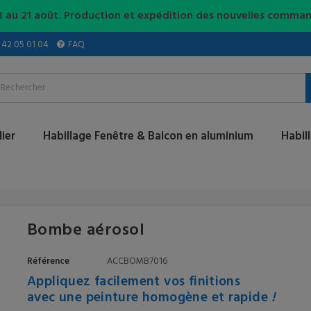
3 au 21 août. Production et expédition des nouvelles command
2 42 05 01 04
FAQ
ier
Habillage Fenêtre & Balcon en aluminium
Habil
Bombe aérosol
Référence
ACCBOMB7016
Appliquez facilement vos finitions
avec une peinture homogène et rapide
!