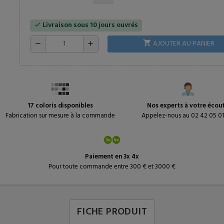
Livraison sous 10 jours ouvrés
check
AJOUTER AU PANIER
shopping_cart
remove
add
17 coloris disponibles
Nos experts à votre écou
Fabrication sur mesure à la commande
Appelez-nous au 02 42 05 0
Paiement en 3x 4x
Pour toute commande entre 300 € et 3000 €
FICHE PRODUIT