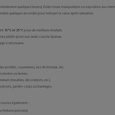
généralement quelques heures). Évitez toute manipulation ou exposition aux int
dant quelques secondes pour nettoyer la valve après utilisation.
tre
10°C et 25°C
pour de meilleurs résultats.
ines plutôt qu'en une seule couche épaisse.
e si nécessaire.
es profilés, couvertines, nez de terrasse, etc.
colorées ou ternies.
minium (meubles, décorations, etc.).
balcons, gardes-corps ou bardages.
écouvrez également :
 finitions précises).