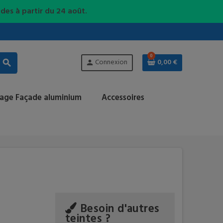
es à partir du 24 août.
0
Connexion
0,00 €
search
person
lage Façade aluminium
Accessoires
Besoin d'autres
teintes ?