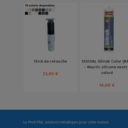
Stick de retouche
SOUDAL Silirub Color (R
- Mastic silicone neutr
coloré
23,90 €
14,00 €
Le Profil Plié, solutions métalliques pour votre maison