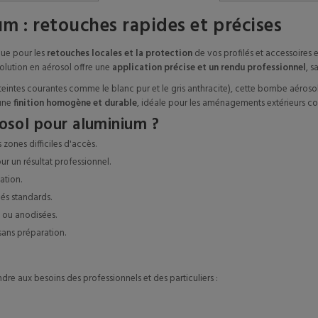
 : retouches rapides et précises
ue pour les
retouches locales et la protection
de vos profilés et accessoires 
olution en aérosol offre une
application précise et un rendu professionnel
, s
eintes courantes comme le blanc pur et le gris anthracite), cette bombe aérosol
 une
finition homogène et durable
, idéale pour les aménagements extérieurs co
osol pour aluminium ?
 zones difficiles d'accès.
ur un résultat professionnel.
ation.
lés standards.
 ou anodisées.
sans préparation.
re aux besoins des professionnels et des particuliers :