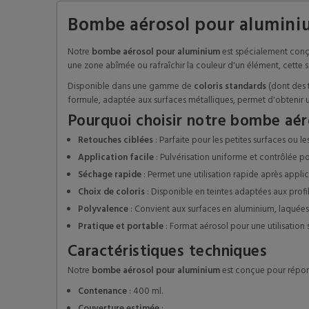
Bombe aérosol pour aluminium
Notre
bombe aérosol pour aluminium
est spécialement conç
une zone abîmée ou rafraîchir la couleur d'un élément, cette s
Disponible dans une gamme de
coloris standards
(dont des t
formule, adaptée aux surfaces métalliques, permet d'obtenir
Pourquoi choisir notre bombe aér
Retouches ciblées
: Parfaite pour les petites surfaces ou les
Application facile
: Pulvérisation uniforme et contrôlée po
Séchage rapide
: Permet une utilisation rapide après applic
Choix de coloris
: Disponible en teintes adaptées aux profi
Polyvalence
: Convient aux surfaces en aluminium, laquées
Pratique et portable
: Format aérosol pour une utilisation 
Caractéristiques techniques
Notre
bombe aérosol pour aluminium
est conçue pour répond
Contenance
: 400 ml.
Couverture estimée
: