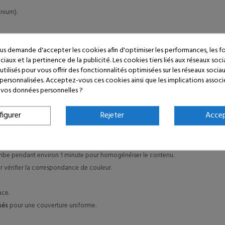
inium).
e la couche appliquée, de la distance de pulvérisation, de la porosité du support e
s demande d'accepter les cookies afin d'optimiser les performances, les f
iaux et la pertinence de la publicité. Les cookies tiers liés aux réseaux soci
utilisés pour vous offrir des fonctionnalités optimisées sur les réseaux sociau
racite, etc.).
 personnalisées. Acceptez-vous ces cookies ainsi que les implications associ
iantes.
de vos données personnelles ?
es ou anodisées.
ol pour aluminium ?
figurer
Rejeter
Acce
à traiter pour éliminer toute poussière, graisse ou résidu. Utilisez un dégraissant
be pendant environ 1 minute pour homogénéiser le contenu.
ur vérifier la correspondance de couleur.
ace.
sés
pour une couverture uniforme.