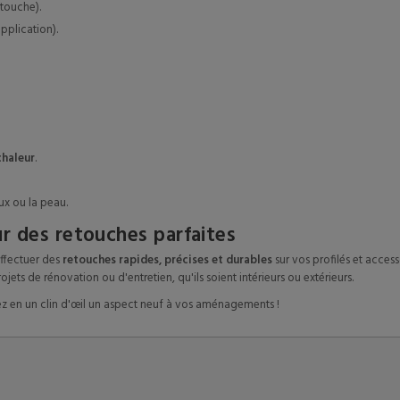
etouche).
pplication).
chaleur
.
ux ou la peau.
ur des retouches parfaites
effectuer des
retouches rapides, précises et durables
sur vos profilés et acces
ojets de rénovation ou d'entretien, qu'ils soient intérieurs ou extérieurs.
z en un clin d'œil un aspect neuf à vos aménagements !