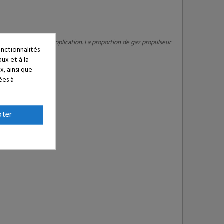
t de la technique d’application. La proportion de gaz propulseur
onctionnalités
aux et à la
x, ainsi que
ées à
pter
 si nécessaire.